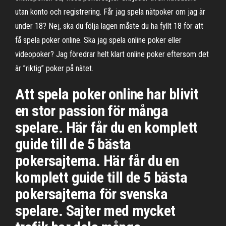
utan konto och registrering. Får jag spela nätpoker om jag är
under 18? Nej, ska du följa lagen måste du ha fyllt 18 för att
få spela poker online. Ska jag spela online poker eller
videopoker? Jag föredrar helt klart online poker eftersom det
är ”riktig” poker på nätet.
Att spela poker online har blivit
en stor passion för många
spelare. Här får du en komplett
guide till de 5 bästa
pokersajterna. Här får du en
komplett guide till de 5 bästa
pokersajterna för svenska
spelare. Sajter med mycket