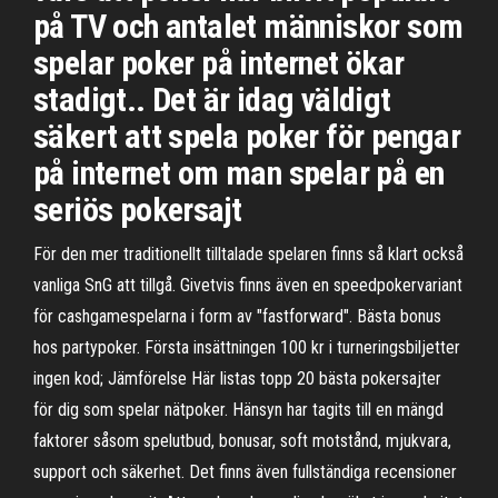
på TV och antalet människor som
spelar poker på internet ökar
stadigt.. Det är idag väldigt
säkert att spela poker för pengar
på internet om man spelar på en
seriös pokersajt
För den mer traditionellt tilltalade spelaren finns så klart också
vanliga SnG att tillgå. Givetvis finns även en speedpokervariant
för cashgamespelarna i form av "fastforward". Bästa bonus
hos partypoker. Första insättningen 100 kr i turneringsbiljetter
ingen kod; Jämförelse Här listas topp 20 bästa pokersajter
för dig som spelar nätpoker. Hänsyn har tagits till en mängd
faktorer såsom spelutbud, bonusar, soft motstånd, mjukvara,
support och säkerhet. Det finns även fullständiga recensioner