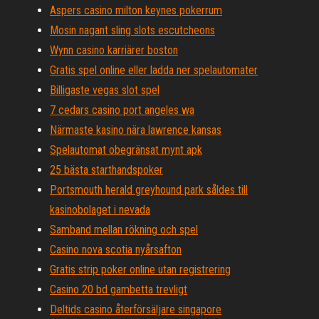
Aspers casino milton keynes pokerrum
Mosin nagant sling slots escutcheons
Wynn casino karriärer boston
Gratis spel online eller ladda ner spelautomater
Billigaste vegas slot spel
7 cedars casino port angeles wa
Närmaste kasino nära lawrence kansas
Spelautomat obegränsat mynt apk
25 bästa starthandspoker
Portsmouth herald greyhound park såldes till
kasinobolaget i nevada
Samband mellan rökning och spel
Casino nova scotia nyårsafton
Gratis strip poker online utan registrering
Casino 20 bd gambetta trevligt
Deltids casino återförsäljare singapore