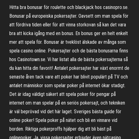
Hitta bra bonusar för roulette och blackjack hos casinopro.se.
Bonusar på europeiska pokersajter. Oavsett om man spela för
att fördriva tiden eller för att vinna storkovan så kan det vara
bra att kicka igång med en bonus. En bonus ger en helt enkelt
mer att spela för. Bonusar är tveklöst älskade av många som
spela casino online. Pokersajter och de bästa bonusarna finns
hos Casinotown.se. Vi har listat alla de bästa pokersajterna så
du kan hitta din favorit! Antalet pokersajter har växt enormt de
senaste åren tack vare att poker har blivit populärt på TV och
antalet människor som spelar poker på internet ökar stadigt.
Det är idag väldigt säkert att spela poker för pengar på
internet om man spelar på en seriös pokersajt, och tekniken
är väl beprövad vid det här laget. Sveriges bästa guide för
online poker! Spela poker på nätet och bli en vinnare vid
borden. Riktiga pokerproffs hjälper dig att bli bäst på
onlinepoker. Ja, vissa pokersajter erbjuder även nätcasino