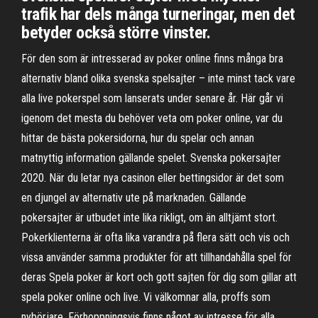
trafik har dels många turneringar, men det
betyder också större vinster.
För den som är intresserad av poker online finns många bra
alternativ bland olika svenska spelsajter – inte minst tack vare
alla live pokerspel som lanserats under senare år. Här går vi
igenom det mesta du behöver veta om poker online, var du
hittar de bästa pokersidorna, hur du spelar och annan
matnyttig information gällande spelet. Svenska pokersajter
2020. När du letar nya casinon eller bettingsidor är det som
en djungel av alternativ ute på marknaden. Gällande
pokersajter är utbudet inte lika rikligt, om än alltjämt stort.
Pokerklienterna är ofta lika varandra på flera sätt och vis och
vissa använder samma produkter för att tillhandahålla spel för
deras Spela poker är kort och gott sajten för dig som gillar att
spela poker online och live. Vi välkomnar alla, proffs som
nybörjare. Förhoppningsvis finns något av intresse för alla