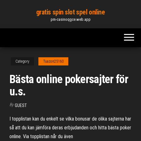
Skip
gratis spin slot spel online
to
pm-casinoqgce.web.app
the
content
Category
Tuazon25160
Bästa online pokersajter för
u.s.
By
GUEST
I topplistan kan du enkelt se vilka bonusar de olika sajterna har
så att du kan jämföra deras erbjudanden och hitta bästa poker
online. Via topplistan når du även