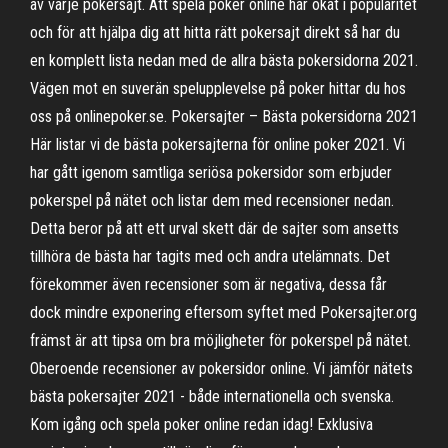
av varje pokersajt. Att spela poker online har ökat i popularitet
och för att hjälpa dig att hitta rätt pokersajt direkt så har du
en komplett lista nedan med de allra bästa pokersidorna 2021.
Vägen mot en suverän spelupplevelse på poker hittar du hos
oss på onlinepoker.se. Pokersajter – Bästa pokersidorna 2021
Här listar vi de bästa pokersajterna för online poker 2021. Vi
har gått igenom samtliga seriösa pokersidor som erbjuder
pokerspel på nätet och listar dem med recensioner nedan.
Detta beror på att ett urval skett där de sajter som ansetts
tillhöra de bästa har tagits med och andra utelämnats. Det
förekommer även recensioner som är negativa, dessa får
dock mindre exponering eftersom syftet med Pokersajter.org
främst är att tipsa om bra möjligheter för pokerspel på nätet.
Oberoende recensioner av pokersidor online. Vi jämför nätets
bästa pokersajter 2021 - både internationella och svenska.
Kom igång och spela poker online redan idag! Exklusiva