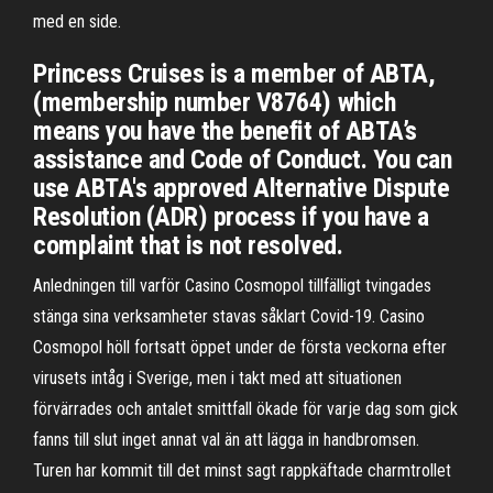
med en side.
Princess Cruises is a member of ABTA,
(membership number V8764) which
means you have the benefit of ABTA’s
assistance and Code of Conduct. You can
use ABTA's approved Alternative Dispute
Resolution (ADR) process if you have a
complaint that is not resolved.
Anledningen till varför Casino Cosmopol tillfälligt tvingades
stänga sina verksamheter stavas såklart Covid-19. Casino
Cosmopol höll fortsatt öppet under de första veckorna efter
virusets intåg i Sverige, men i takt med att situationen
förvärrades och antalet smittfall ökade för varje dag som gick
fanns till slut inget annat val än att lägga in handbromsen.
Turen har kommit till det minst sagt rappkäftade charmtrollet