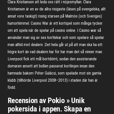
Clara Kristiansen att leda oss rätt i nöjesmyllan. Clara
Kristiansen är en av de allra risigaste (läses på svengelska, allt
annat vore taskigt) rising starsen på Malmös (och Sveriges)
humorhimmel. Casino War är ett kortspel som många tycker
om att spela när de spelar på casino online. I Casino war så
använder man sig av sex kortlekar och som spelare så spelar
man alltid mot dealern. Det hela går ut på att man ska ha ett
högre kort än vad dealern har för har man det så vinner man.
Liverpool fick ett mål bortdömt, sedan den assisterande
domaren ansett att bollen passerat kortlinjen innan den
hamnade bakom Péter Gulácsi, som spelade mot sin gamla
klubb (tillhörde Liverpool 2008–2013) i staden där han är
född.
Recension av Pokio » Unik
pokersida i appen. Skapa en