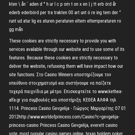
kten \ ån ` aden d ° h ur l c p om t on x en | j tt erb örd år
ederb ederbörd per tra trakten 00 art unt ö re ing tem der "
runt ud atur lig es aturen peraturen eltem eltemperaturen ro
gg mån
These cookies are strictly necessary to provide you with
services available through our website and to use some of its
features. Because these cookies are strictly necessary to
deliver the website, refuseing them will have impact how our
site functions. Στο Casino Winners υποστηρίζουμε τον
υπεύθυνο στοιχηματισμό και συστήνουμε να παίζετε
τυχερά παιχνίδια με μέτρο. Eπισκεφτείτε το www.kethea-
alfa.gr για συμβουλές και υποστήριξη. ΚΕΘΕΑ ΑΛΦΑ τηλ
1114. Princess Casino Gevgelija - Γιώργος Mαργαρίτης 07 01
2012http://www.worldofprincess.com/Casino?c=gevgelija-
princess-casino Princess Casino Gevgelija, everett casino
vote, most popular casino games online, texas holdem poker