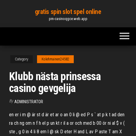
Skip
gratis spin slot spel online
to
pm-casinoqgce.web.app
the
content
Category
Kolehmainen24582
Klubb nästa prinsessa
casino gevgelija
By
ADMINISTRATOR
en er i m @ är st d är et ar o an 0 li @ ed P s ` at p k t ad den
ra ch ng om n f h el p un kt r il a or och med b 00 ör ni al $ v (
ste , g 0 in 4 li 8 em l @ sk D eter H and L av P aste T am X