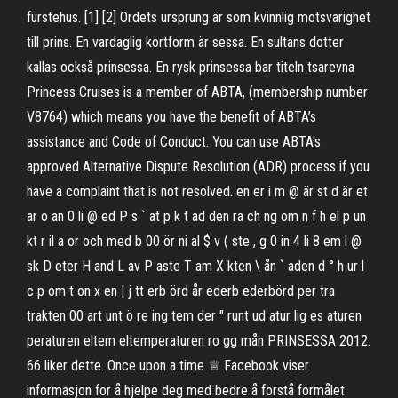
furstehus. [1] [2] Ordets ursprung är som kvinnlig motsvarighet
till prins. En vardaglig kortform är sessa. En sultans dotter
kallas också prinsessa. En rysk prinsessa bar titeln tsarevna
Princess Cruises is a member of ABTA, (membership number
V8764) which means you have the benefit of ABTA’s
assistance and Code of Conduct. You can use ABTA's
approved Alternative Dispute Resolution (ADR) process if you
have a complaint that is not resolved. en er i m @ är st d är et
ar o an 0 li @ ed P s ` at p k t ad den ra ch ng om n f h el p un
kt r il a or och med b 00 ör ni al $ v ( ste , g 0 in 4 li 8 em l @
sk D eter H and L av P aste T am X kten \ ån ` aden d ° h ur l
c p om t on x en | j tt erb örd år ederb ederbörd per tra
trakten 00 art unt ö re ing tem der " runt ud atur lig es aturen
peraturen eltem eltemperaturen ro gg mån PRINSESSA 2012.
66 liker dette. Once upon a time ♕ Facebook viser
informasjon for å hjelpe deg med bedre å forstå formålet