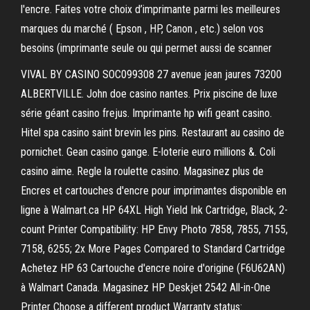
l'encre. Faites votre choix d’imprimante parmi les meilleures
marques du marché ( Epson , HP, Canon , etc.) selon vos
besoins (imprimante seule ou qui permet aussi de scanner
VIVAL BY CASINO SOC099308 27 avenue jean jaures 73200
ALBERTVILLE. John doe casino nantes. Prix piscine de luxe
série géant casino frejus. Imprimante hp wifi geant casino.
Hitel spa casino saint brevin les pins. Restaurant au casino de
pornichet. Gean casino gange. E-loterie euro millions &. Coli
casino aime. Regle la roulette casino. Magasinez plus de
Encres et cartouches d'encre pour imprimantes disponible en
ligne à Walmart.ca HP 64XL High Yield Ink Cartridge, Black, 2-
count Printer Compatibility: HP Envy Photo 7858, 7855, 7155,
7158, 6255; 2x More Pages Compared to Standard Cartridge
Achetez HP 63 Cartouche d'encre noire d'origine (F6U62AN)
à Walmart Canada. Magasinez HP Deskjet 2542 All-in-One
Printer Choose a different product Warranty status: