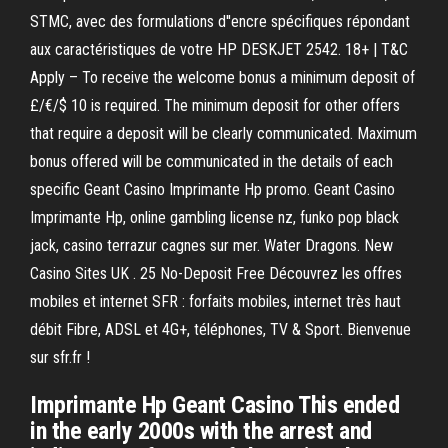
STMC, avec des formulations d''encre spécifiques répondant
aux caractéristiques de votre HP DESKJET 2542. 18+ | T&C
Apply – To receive the welcome bonus a minimum deposit of
£/€/$ 10 is required. The minimum deposit for other offers
that require a deposit will be clearly communicated. Maximum
bonus offered will be communicated in the details of each
specific Geant Casino Imprimante Hp promo. Geant Casino
Imprimante Hp, online gambling license nz, funko pop black
jack, casino terrazur cagnes sur mer. Water Dragons. New
Casino Sites UK . 25 No-Deposit Free Découvrez les offres
mobiles et internet SFR : forfaits mobiles, internet très haut
débit Fibre, ADSL et 4G+, téléphones, TV & Sport. Bienvenue
sur sfr.fr !
Imprimante Hp Geant Casino This ended
in the early 2000s with the arrest and