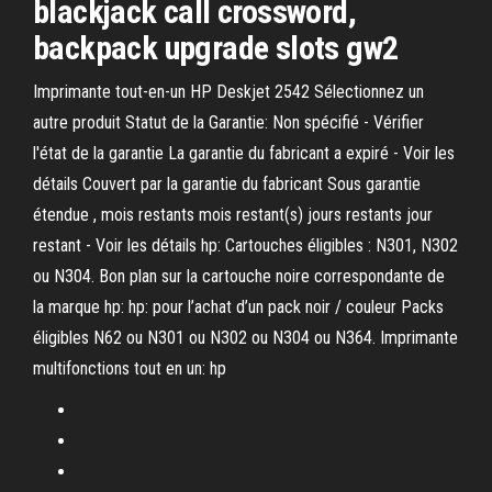
blackjack call crossword,
backpack upgrade slots gw2
Imprimante tout-en-un HP Deskjet 2542 Sélectionnez un
autre produit Statut de la Garantie: Non spécifié - Vérifier
l'état de la garantie La garantie du fabricant a expiré - Voir les
détails Couvert par la garantie du fabricant Sous garantie
étendue , mois restants mois restant(s) jours restants jour
restant - Voir les détails hp: Cartouches éligibles : N301, N302
ou N304. Bon plan sur la cartouche noire correspondante de
la marque hp: hp: pour l’achat d’un pack noir / couleur Packs
éligibles N62 ou N301 ou N302 ou N304 ou N364. Imprimante
multifonctions tout en un: hp