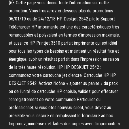
{6}. Cette page vous donne toute l'information sur cette
promotion. Vous trouverez ci-dessous plus de promotions
06/01/19 ou de 24/12/18 HP Deskjet 2542 pilote Support
Télécharger HP imprimante est une des caractéristiques très
remarquables et polyvalent en termes d'impression maximale,
et aussi ce HP Printjet 3510 parfait imprimante qui est idéal
pour tous les types de besoins et maintient un résultat fixe et
énergique, avoir un résultat parfait dans l'impression en raison
de la très haute résolution. HP HP DESKJET 2542 :
commandez votre cartouche jet d'encre. Cartouche HP HP
DESKJET 2542: Activez l’icône « ajouter au panier » du pack
ou de l’unité de cartouche HP choisie, validez pour effectuer
l’enregistrement de votre commande.Particulier ou
professionnel, si vous êtes nouveau client, vous devez au
préalable vous inscrire en remplissant le formulaire ad hoc.
Imprimez, numérisez et faites des copies avec l'imprimante à