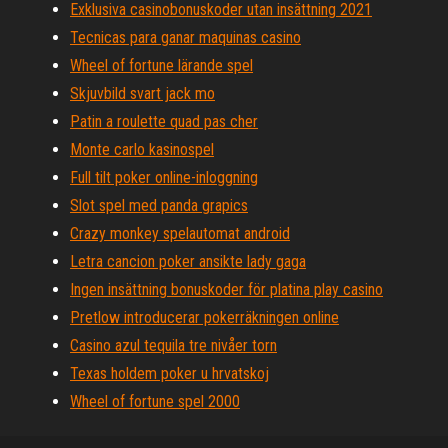
Exklusiva casinobonuskoder utan insättning 2021
Tecnicas para ganar maquinas casino
Wheel of fortune lärande spel
Skjuvbild svart jack mo
Patin a roulette quad pas cher
Monte carlo kasinospel
Full tilt poker online-inloggning
Slot spel med panda grapics
Crazy monkey spelautomat android
Letra cancion poker ansikte lady gaga
Ingen insättning bonuskoder för platina play casino
Pretlow introducerar pokerräkningen online
Casino azul tequila tre nivåer torn
Texas holdem poker u hrvatskoj
Wheel of fortune spel 2000