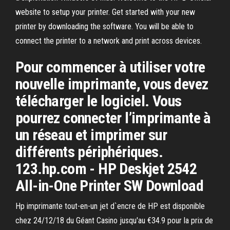
website to setup your printer. Get started with your new
printer by downloading the software. You will be able to
connect the printer to a network and print across devices.
Pour commencer à utiliser votre
nouvelle imprimante, vous devez
télécharger le logiciel. Vous
pourrez connecter l’imprimante à
un réseau et imprimer sur
différents périphériques.
123.hp.com - HP Deskjet 2542
All-in-One Printer SW Download
Hp imprimante tout-en-un jet d`encre de HP est disponible
chez 24/12/18 du Géant Casino jusqu'au €34.9 pour la prix de