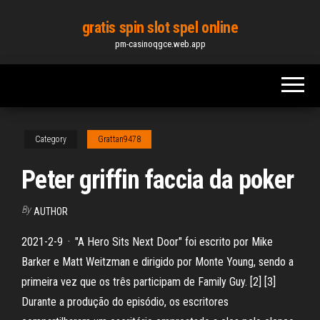
Skip
gratis spin slot spel online
to
pm-casinoqgce.web.app
the
content
Category
Grattan9478
Peter griffin faccia da poker
By
AUTHOR
2021-2-9 · "A Hero Sits Next Door" foi escrito por Mike
Barker e Matt Weitzman e dirigido por Monte Young, sendo a
primeira vez que os três participam de Family Guy. [2] [3]
Durante a produção do episódio, os escritores