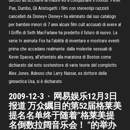
deciso ad uccidere la madre ed a conquistare il mondo. Peter
Pan, Dumbo, Gli Aristogatti: i film con stereotipi razzisti
cancellati da Disney+ Disney+ ha eliminato dal suo catalogo
per bambini minori di 7 anni alcuni film cult accusati di avere al
I Griffin di Seth MacFarlane ha predetto il futuro di nuovo. La
serie tv animata Fox ha l’abilità di inventare e mostrare eventi
prima che accadano realmente: dalle molestie sessuali di
Kevin Spacey, all’attentato alla maratona di Boston come
dichiarato dal noto sostenitore di varie teorie del complotto
Alex Jones. Adesso che Larry Nassar, ex dottore della
ginnastica Usa, si è dichiarato
2009-12-3 · 网易娱乐12月3日
报道 万众瞩目的第52届格莱美
提名名单终于随着“格莱美提
名倒数拉阔音乐会！ ”的举办