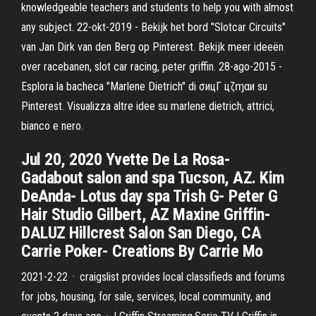
knowledgeable teachers and students to help you with almost
any subject. 22-okt-2019 - Bekijk het bord "Slotcar Circuits"
van Jan Dirk van den Berg op Pinterest. Bekijk meer ideeën
over racebanen, slot car racing, peter griffin. 28-ago-2015 -
Esplora la bacheca "Marlene Dietrich" di σицΓ цζɱαи su
Pinterest. Visualizza altre idee su marlene dietrich, attrici,
bianco e nero.
Jul 20, 2020 Yvette De La Rosa-
Gadabout salon and spa Tucson, AZ. Kim
DeAnda- Lotus day spa Trish G- Peter G
Hair Studio Gilbert, AZ Maxine Griffin-
DALUZ Hillcrest Salon San Diego, CA
Carrie Poker- Creations By Carrie Mo
2021-2-22 · craigslist provides local classifieds and forums
for jobs, housing, for sale, services, local community, and