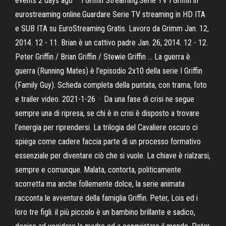
events 2 days ago · I Griffin Streaming.Serie TV I Griffin in
eurostreaming online.Guardare Serie TV streaming in HD ITA
e SUB ITA su EuroStreaming Gratis. Lavoro da Grimm Jan. 12,
2014. 12 - 11. Brian è un cattivo padre Jan. 26, 2014. 12 - 12.
Peter Griffin / Brian Griffin / Stewie Griffin … La guerra è
guerra (Running Mates) è l'episodio 2x10 della serie I Griffin
(Family Guy). Scheda completa della puntata, con trama, foto
e trailer video. 2021-1-26 · Da una fase di crisi ne segue
sempre una di ripresa, se chi è in crisi è disposto a trovare
l’energia per riprendersi. La trilogia del Cavaliere oscuro ci
spiega come cadere faccia parte di un processo formativo
essenziale per diventare ciò che si vuole. La chiave è rialzarsi,
sempre e comunque. Malata, contorta, politicamente
scorretta ma anche follemente dolce, la serie animata
racconta le avventure della famiglia Griffin. Peter, Lois ed i
loro tre figli. il più piccolo è un bambino brillante e sadico,