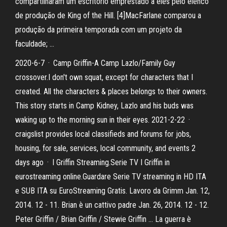
compartilharam um escritório emprestado a eles pelo elenco
de produção de King of the Hill. [4]MacFarlane comparou a
produção da primeira temporada com um projeto da
faculdade; …
2020-6-7 · Camp Griffin-A Camp Lazlo/Family Guy
crossover.I don't own squat, except for characters that I
created. All the characters & places belongs to their owners.
This story starts in Camp Kidney, Lazlo and his buds was
waking up to the morning sun in their eyes. 2021-2-22 ·
craigslist provides local classifieds and forums for jobs,
housing, for sale, services, local community, and events 2
days ago · I Griffin Streaming.Serie TV I Griffin in
eurostreaming online.Guardare Serie TV streaming in HD ITA
e SUB ITA su EuroStreaming Gratis. Lavoro da Grimm Jan. 12,
2014. 12 - 11. Brian è un cattivo padre Jan. 26, 2014. 12 - 12.
Peter Griffin / Brian Griffin / Stewie Griffin … La guerra è