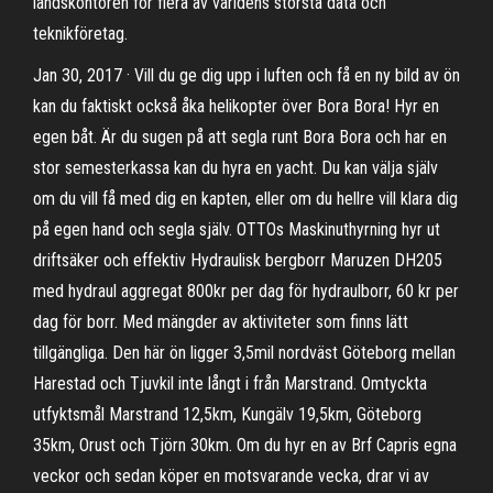
landskontoren för flera av världens största data och
teknikföretag.
Jan 30, 2017 · Vill du ge dig upp i luften och få en ny bild av ön
kan du faktiskt också åka helikopter över Bora Bora! Hyr en
egen båt. Är du sugen på att segla runt Bora Bora och har en
stor semesterkassa kan du hyra en yacht. Du kan välja själv
om du vill få med dig en kapten, eller om du hellre vill klara dig
på egen hand och segla själv. OTTOs Maskinuthyrning hyr ut
driftsäker och effektiv Hydraulisk bergborr Maruzen DH205
med hydraul aggregat 800kr per dag för hydraulborr, 60 kr per
dag för borr. Med mängder av aktiviteter som finns lätt
tillgängliga. Den här ön ligger 3,5mil nordväst Göteborg mellan
Harestad och Tjuvkil inte långt i från Marstrand. Omtyckta
utfyktsmål Marstrand 12,5km, Kungälv 19,5km, Göteborg
35km, Orust och Tjörn 30km. Om du hyr en av Brf Capris egna
veckor och sedan köper en motsvarande vecka, drar vi av