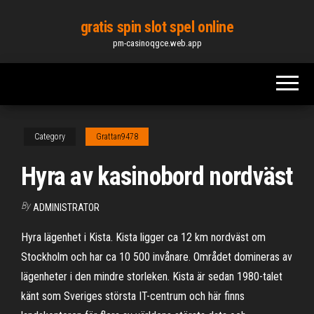
Skip
gratis spin slot spel online
to
pm-casinoqgce.web.app
the
content
Category
Grattan9478
Hyra av kasinobord nordväst
By
ADMINISTRATOR
Hyra lägenhet i Kista. Kista ligger ca 12 km nordväst om
Stockholm och har ca 10 500 invånare. Området domineras av
lägenheter i den mindre storleken. Kista är sedan 1980-talet
känt som Sveriges största IT-centrum och här finns