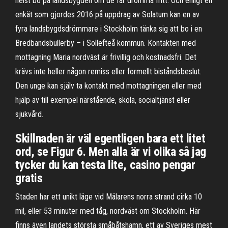
helst bo på landsbygden om de får drömma fritt. Och enligt en
enkät som gjordes 2016 på uppdrag av Solatum kan en av
fyra landsbygdsdrömmare i Stockholm tänka sig att bo i en
Bredbandsbullerby – i Sollefteå kommun. Kontakten med
mottagning Maria nordväst är frivillig och kostnadsfri. Det
krävs inte heller någon remiss eller formellt biståndsbeslut.
Den unge kan själv ta kontakt med mottagningen eller med
hjälp av till exempel närstående, skola, socialtjänst eller
sjukvård.
Skillnaden är väl egentligen bara ett litet
ord, se Figur 6. Men alla är vi olika så jag
tycker du kan testa lite, casino pengar
gratis
Staden har ett unikt läge vid Mälarens norra strand cirka 10
mil, eller 53 minuter med tåg, nordväst om Stockholm. Här
finns även landets största småbåtshamn, ett av Sveriges mest