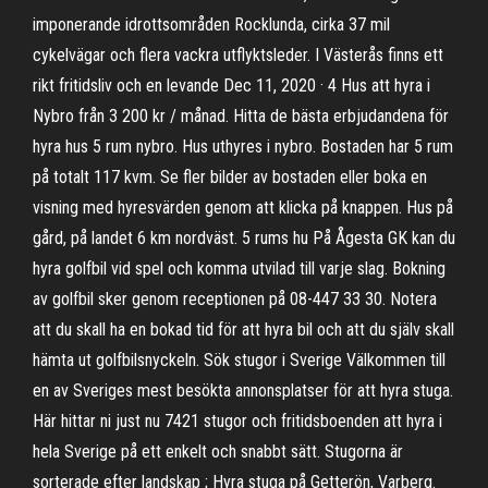
imponerande idrottsområden Rocklunda, cirka 37 mil
cykelvägar och flera vackra utflyktsleder. I Västerås finns ett
rikt fritidsliv och en levande Dec 11, 2020 · 4 Hus att hyra i
Nybro från 3 200 kr / månad. Hitta de bästa erbjudandena för
hyra hus 5 rum nybro. Hus uthyres i nybro. Bostaden har 5 rum
på totalt 117 kvm. Se fler bilder av bostaden eller boka en
visning med hyresvärden genom att klicka på knappen. Hus på
gård, på landet 6 km nordväst. 5 rums hu På Ågesta GK kan du
hyra golfbil vid spel och komma utvilad till varje slag. Bokning
av golfbil sker genom receptionen på 08-447 33 30. Notera
att du skall ha en bokad tid för att hyra bil och att du själv skall
hämta ut golfbilsnyckeln. Sök stugor i Sverige Välkommen till
en av Sveriges mest besökta annonsplatser för att hyra stuga.
Här hittar ni just nu 7421 stugor och fritidsboenden att hyra i
hela Sverige på ett enkelt och snabbt sätt. Stugorna är
sorterade efter landskap ; Hyra stuga på Getterön, Varberg.