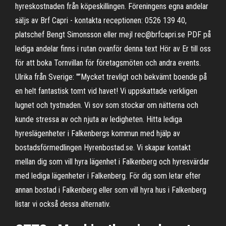
hyreskostnaden från köpeskillingen. Föreningens egna andelar
säljs av Brf Capri - kontakta receptionen: 0526 139 40,
platschef Bengt Simonsson eller mejl rec@brfcapri.se PDF på
lediga andelar finns i rutan ovanför denna text Hör av Er till oss
för att boka Tornvillan för företagsmöten och andra events.
Ulrika från Sverige: "”Mycket trevligt och bekvämt boende på
en helt fantastisk tomt vid havet! Vi uppskattade verkligen
lugnet och tystnaden. Vi sov som stockar om nätterna och
kunde stressa av och njuta av ledigheten. Hitta lediga
hyreslägenheter i Falkenbergs kommun med hjälp av
bostadsförmedlingen Hyrenbostad.se. Vi skapar kontakt
mellan dig som vill hyra lägenhet i Falkenberg och hyresvärdar
med lediga lägenheter i Falkenberg. För dig som letar efter
annan bostad i Falkenberg eller som vill hyra hus i Falkenberg
listar vi också dessa alternativ.