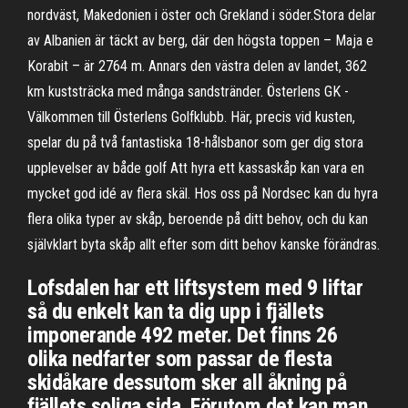
nordväst, Makedonien i öster och Grekland i söder.Stora delar
av Albanien är täckt av berg, där den högsta toppen – Maja e
Korabit – är 2764 m. Annars den västra delen av landet, 362
km kuststräcka med många sandstränder. Österlens GK -
Välkommen till Österlens Golfklubb. Här, precis vid kusten,
spelar du på två fantastiska 18-hålsbanor som ger dig stora
upplevelser av både golf Att hyra ett kassaskåp kan vara en
mycket god idé av flera skäl. Hos oss på Nordsec kan du hyra
flera olika typer av skåp, beroende på ditt behov, och du kan
självklart byta skåp allt efter som ditt behov kanske förändras.
Lofsdalen har ett liftsystem med 9 liftar
så du enkelt kan ta dig upp i fjällets
imponerande 492 meter. Det finns 26
olika nedfarter som passar de flesta
skidåkare dessutom sker all åkning på
fjällets soliga sida. Förutom det kan man