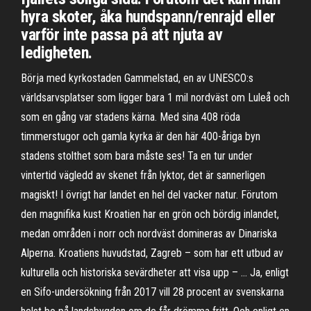
hyra skoter, åka hundspann/renrajd eller
varför inte passa på att njuta av
ledigheten.
Börja med kyrkostaden Gammelstad, en av UNESCO:s
världsarvsplatser som ligger bara 1 mil nordväst om Luleå och
som en gång var stadens kärna. Med sina 408 röda
timmerstugor och gamla kyrka är den här 400-åriga byn
stadens stolthet som bara måste ses! Ta en tur under
vintertid vägledd av skenet från lyktor, det är sannerligen
magiskt! I övrigt har landet en hel del vacker natur. Förutom
den magnifika kust Kroatien har en grön och bördig inlandet,
medan områden i norr och nordväst domineras av Dinariska
Alperna. Kroatiens huvudstad, Zagreb – som har ett utbud av
kulturella och historiska sevärdheter att visa upp – … Ja, enligt
en Sifo-undersökning från 2017 vill 28 procent av svenskarna