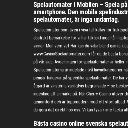
Spelautomater i Mobilen – Spela på 
smartphone. Den mobila spelindustri
spelautomater, är inga undantag.
Spelautomater som även i visa fall kallas för frukts
abstrakt bemärkelse för vi har faktiskt inga hål i lapto
vinner. Men vem vet Här kan du välja bland gamla klas
www.CasinoSpelautomater.com får du de bästa bonusar
på vår sida. Avdelningen för spelautomater är heller 
Spelautomaterna är indelade i två huvudkategorier nä
pengar fungerar på specifika spelautomater. De har vanl
åtgärd är vinsterna vanligtvis begränsade – se beskri
ingenting att anmärka på. När Cherry Casino utöver de
genomförd och är toppmodern med ett stort utbud. Spe
du göra det direkt hos oss. Vi kan tyvärr inte täcka 
Bästa casino online svenska spelaut