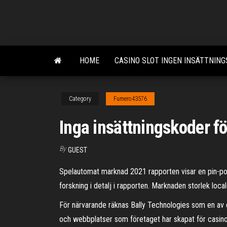
Skip
to
the
content
HOME
CASINO SLOT INGEN INSÄTTNIN
Category
Fumero43576
Inga insättningskoder f
By
GUEST
Spelautomat marknad 2021 rapporten visar en pin-poi
forskning i detalj i rapporten. Marknaden storlek l
För närvarande räknas Bally Technologies som en av 
och webbplatser som företaget har skapat för casino