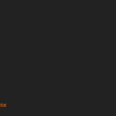
etrar