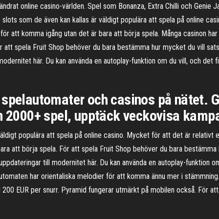
drat online casino-världen. Spel som Bonanza, Extra Chilli och Genie Jac
slots som de även kan kallas är väldigt populära att spela på online casin
för att komma igång utan det är bara att börja spela. Många casinon har
För att spela Fruit Shop behöver du bara bestämma hur mycket du vill sa
dernitet här. Du kan använda en autoplay-funktion om du vill, och det finn
 spelautomater och casinos på nätet. G
an 2000+ spel, upptäck veckovisa kamp
ldigt populära att spela på online casino. Mycket för att det är relativt 
ara att börja spela. För att spela Fruit Shop behöver du bara bestämma 
dateringar till modernitet här. Du kan använda en autoplay-funktion om du
utomaten har orientaliska melodier för att komma ännu mer i stämmning. D
l 200 EUR per snurr. Pyramid fungerar utmärkt på mobilen också. För att