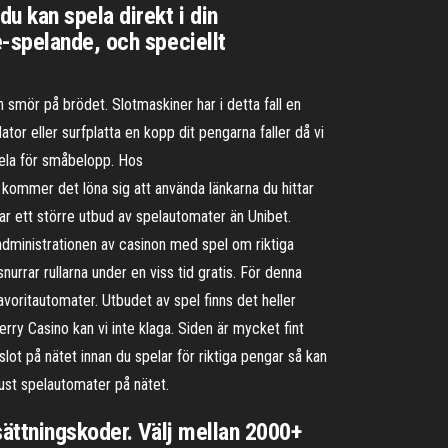
u kan spela direkt i din
e-spelande, och speciellt
smör på brödet. Slotmaskiner har i detta fall en
dator eller surfplatta en kopp dit pengarna faller då vi
pela för småbelopp. Hos
kommer det löna sig att använda länkarna du hittar
ar ett större utbud av spelautomater än Unibet.
administrationen av casinon med spel om riktiga
nurrar rullarna under en viss tid gratis. För denna
avoritautomater. Utbudet av spel finns det heller
rry Casino kan vi inte klaga. Siden är mycket fint
t på nätet innan du spelar för riktiga pengar så kan
just spelautomater på nätet.
sättningskoder. Välj mellan 2000+