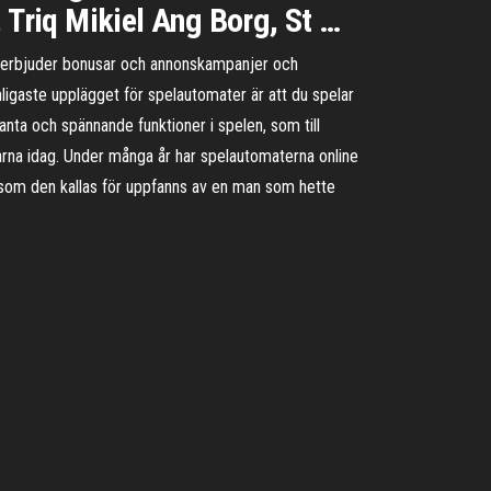
 Triq Mikiel Ang Borg, St …
 de erbjuder bonusar och annonskampanjer och
anligaste upplägget för spelautomater är att du spelar
santa och spännande funktioner i spelen, som till
rna idag. Under många år har spelautomaterna online
 som den kallas för uppfanns av en man som hette